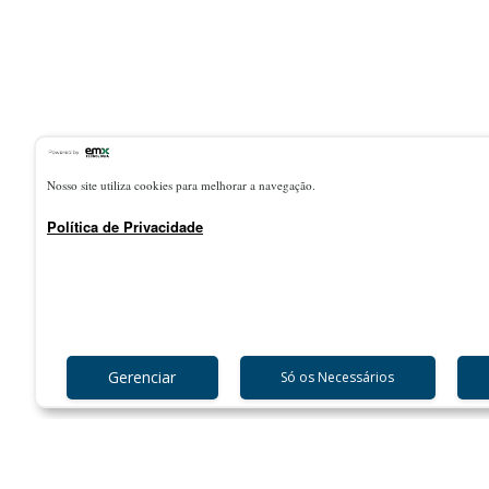
261
Nosso site utiliza cookies para melhorar a navegação.
Laboratórios
Política de Privacidade
O UNIPAM possui um perfil empreendedor e preocupa-se com a
qualidade do ensino e da vida em comunidade, tendo o futuro
como um de seus grandes focos de ação.
21
Gerenciar
Só os Necessários
Salas de Informática